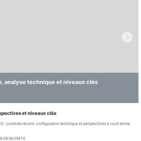
Comptes démo
Trading d’options
Plateformes de Forex
Apps de trading
Échange de crypto-mon
Day trading
e, analyse technique et niveaux clés
ebond, analyse technique et niveaux clés
usse, analyse technique et niveaux clés
spectives et niveaux clés
 : contexte récent, configuration technique et perspectives à court terme
26 08:56 GMT0