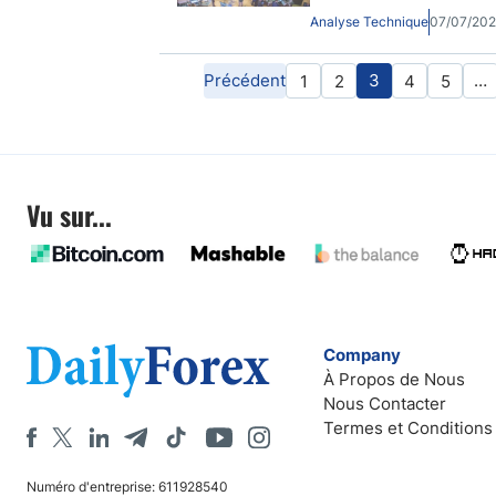
Analyse Technique
07/07/20
Précédent
3
…
1
2
4
5
Vu sur...
Company
À Propos de Nous
Nous Contacter
Termes et Conditions
Numéro d'entreprise: 611928540