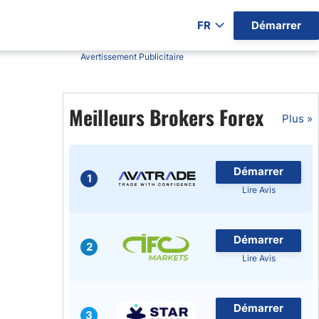
FR
Démarrer
Avertissement Publicitaire
ers par Pays)
Meilleurs Brokers Forex
Plus »
gratuits
Démarrer
1
Lire Avis
Démarrer
2
Lire Avis
Démarrer
3