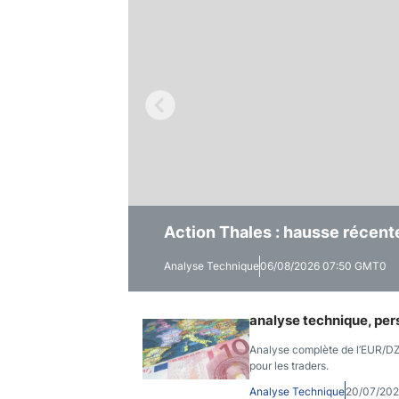
Canada
Gaz naturel
Analyses techniques
Action Thales : hausse récent
Action STMicroelectronics : r
Action Schneider Electric : ha
Analyse Technique
Analyse Technique
Analyse Technique
06/08/2026 07:50 GMT0
06/08/2026 07:46 GMT0
06/08/2026 07:41 GMT0
analyse technique, per
Analyse complète de l’EUR/DZD
pour les traders.
Analyse Technique
20/07/20