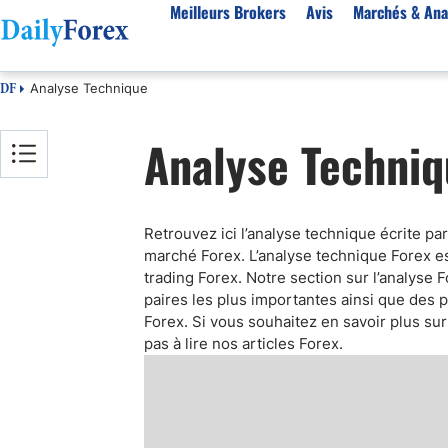
Meilleurs Brokers
Avis
Marchés & Ana
Analyse Technique
DF
Par pays
Avis
Marchés & Analyses
Ressources
À propos
Analyse Techniq
Meilleurs brokers en France
StarTrader
EUR-USD
Bonus
À Propos de Nous
Algérie
Fintana
EUR/DZD
eBook Trading Gratuit
Pourquoi Nous Faire Confiance
Maroc
BlackBull Markets
Or
Articles sur le Forex
Politique Editoriale
Retrouvez ici l’analyse technique écrite p
Côte d'Ivoire
Vantage FX
Signaux de trading
Réglementation
Score de Confiance
marché Forex. L’analyse technique Forex es
Cameroun
FP Markets
Devises
Comment Nous Gagnons de l'Argent
trading Forex. Notre section sur l’analyse
Burkina Faso
Eightcap
Matières premières
Notre Méthodologie
paires les plus importantes ainsi que des
Forex. Si vous souhaitez en savoir plus su
Sénégal
AvaTrade
Indices
pas à lire nos articles Forex.
Belgique
IFC Markets
CAC 40
Tunisie
NASDAQ 100
Suisse
S&P 500