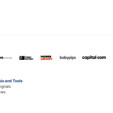
is and Tools
ignals
ews