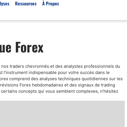
lyses
Ressources
À Propos
Par type (Meilleurs Courti
ue Forex
Or XAU/USD
Effet de levier
Trading automatique
ar nos traders chevronnés et des analystes professionnels du
Algorithmes de trading 
t l’instrument indispensable pour votre succès dans le
Scalping
 Forex comprend des analyses techniques quotidiennes sur les
Robots de trading
 prévisions Forex hebdomadaires et des signaux de trading
r certains concepts qui vous semblent complexes, n’hésitez
Meilleures prop firm
Trading du pétrole
Courtiers MT4
Courtiers crypto