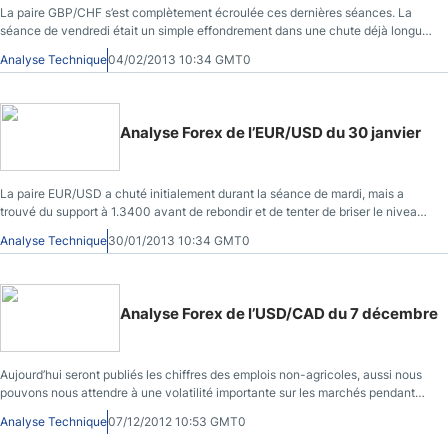
La paire GBP/CHF s’est complètement écroulée ces dernières séances. La
séance de vendredi était un simple effondrement dans une chute déjà longue.
Cette paire est un peu comme la paire GBP/USD, mais sous stéroïdes.
Analyse Technique
04/02/2013 10:34 GMT0
Analyse Forex de l’EUR/USD du 30 janvier
La paire EUR/USD a chuté initialement durant la séance de mardi, mais a
trouvé du support à 1.3400 avant de rebondir et de tenter de briser le niveau
1.3500. Briser cette zone serait très important, et j’achèterais ce marché
Analyse Technique
30/01/2013 10:34 GMT0
autant que possible.
Analyse Forex de l’USD/CAD du 7 décembre
Aujourd’hui seront publiés les chiffres des emplois non-agricoles, aussi nous
pouvons nous attendre à une volatilité importante sur les marchés pendant
une courte période après l’annonce des Américains.
Analyse Technique
07/12/2012 10:53 GMT0