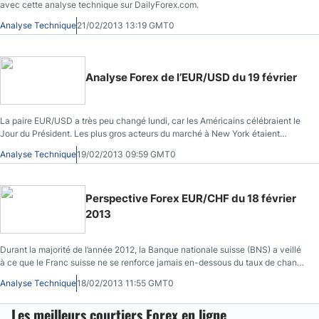
avec cette analyse technique sur DailyForex.com.
Analyse Technique
21/02/2013 13:19 GMT0
Analyse Forex de l’EUR/USD du 19 février
La paire EUR/USD a très peu changé lundi, car les Américains célébraient le
Jour du Président. Les plus gros acteurs du marché à New York étaient
clairement en congé, aussi peu de choses peuvent être analysées à partir de
Analyse Technique
19/02/2013 09:59 GMT0
la fluctuation du cours.
Perspective Forex EUR/CHF du 18 février
2013
Durant la majorité de l’année 2012, la Banque nationale suisse (BNS) a veillé
à ce que le Franc suisse ne se renforce jamais en-dessous du taux de change
acceptable de 1.20 face à l’euro.
Analyse Technique
18/02/2013 11:55 GMT0
Les meilleurs courtiers Forex en ligne