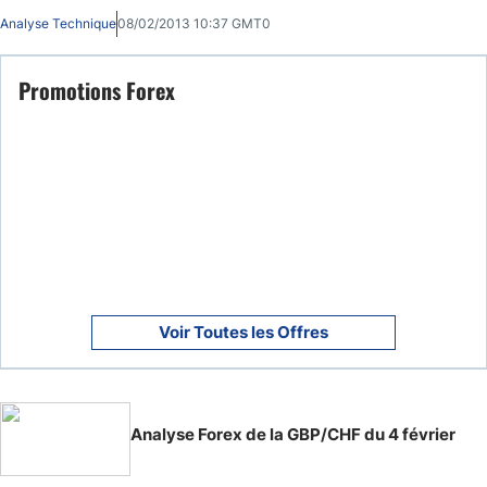
pauvre en nouvelles, que lʼindice parisien sʼest ﬁnalement retourné plus
Analyse Technique
08/02/2013 10:37 GMT0
fortement à la baisse.
Promotions Forex
Voir Toutes les Offres
Analyse Forex de la GBP/CHF du 4 février