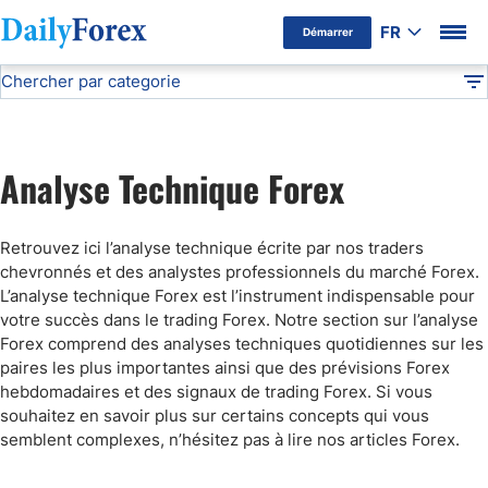
FR
Démarrer
Chercher par categorie
Avertissement Publicitaire
Analyse Technique
DF
Cours du pétrole
Analyse Technique Forex
Cours de l’or
Retrouvez ici l’analyse technique écrite par nos traders
Signaux de Trading
chevronnés et des analystes professionnels du marché Forex.
L’analyse technique Forex est l’instrument indispensable pour
votre succès dans le trading Forex. Notre section sur l’analyse
Prévision Forex
Forex comprend des analyses techniques quotidiennes sur les
paires les plus importantes ainsi que des prévisions Forex
hebdomadaires et des signaux de trading Forex. Si vous
souhaitez en savoir plus sur certains concepts qui vous
semblent complexes, n’hésitez pas à lire nos articles Forex.