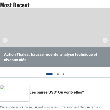
Most Recent
Action Thales : hausse récente, analyse technique et
Action STMicroelectronics : rebond, analyse technique et
Action Schneider Electric : hausse, analyse technique et
niveaux clés
niveaux clés
niveaux clés
Les paires USD: Où vont-elles?
Curieux de savoir où se dirigent vos paires USD favorites? Découvrez le ici