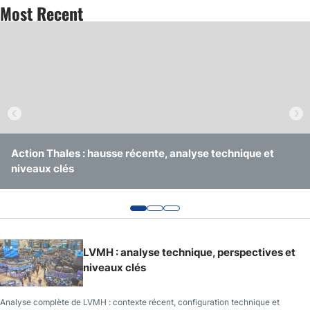
Most Recent
Action Thales : hausse récente, analyse technique et
Action STMicroelectronics : rebond, analyse technique et
Action Schneider Electric : hausse, analyse technique et
niveaux clés
niveaux clés
niveaux clés
LVMH : analyse technique, perspectives et
niveaux clés
Analyse complète de LVMH : contexte récent, configuration technique et