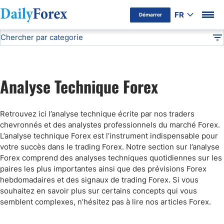
FR
Démarrer
Chercher par categorie
Avertissement Publicitaire
Analyse Technique
DF
Cours du pétrole
Analyse Technique Forex
Cours de l’or
Retrouvez ici l’analyse technique écrite par nos traders
Signaux de Trading
chevronnés et des analystes professionnels du marché Forex.
L’analyse technique Forex est l’instrument indispensable pour
votre succès dans le trading Forex. Notre section sur l’analyse
Prévision Forex
Forex comprend des analyses techniques quotidiennes sur les
paires les plus importantes ainsi que des prévisions Forex
hebdomadaires et des signaux de trading Forex. Si vous
souhaitez en savoir plus sur certains concepts qui vous
semblent complexes, n’hésitez pas à lire nos articles Forex.