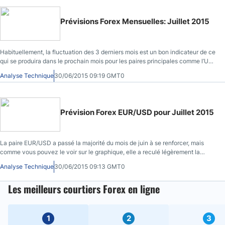
Prévisions Forex Mensuelles: Juillet 2015
Habituellement, la fluctuation des 3 derniers mois est un bon indicateur de ce
qui se produira dans le prochain mois pour les paires principales comme l’USD
et l’EUR.
Analyse Technique
30/06/2015 09:19 GMT0
Prévision Forex EUR/USD pour Juillet 2015
La paire EUR/USD a passé la majorité du mois de juin à se renforcer, mais
comme vous pouvez le voir sur le graphique, elle a reculé légèrement la
semaine dernière avec une pause de l’euro.
Analyse Technique
30/06/2015 09:13 GMT0
Les meilleurs courtiers Forex en ligne
1
2
3