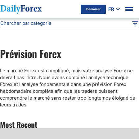
FR
Démarrer
Chercher par categorie
Avertissement Publicitaire
Prévision Forex
Analyse Technique
DF
Cours du pétrole
Prévision Forex
Cours de l’or
Le marché Forex est compliqué, mais votre analyse Forex ne
Signaux de Trading
devrait pas l'être. Nous avons combiné l'analyse technique
Forex et l'analyse fondamentale dans une prévision Forex
hebdomadaire complète afin que les traders puissent
Prévision Forex
comprendre le marché sans rester trop longtemps éloigné de
leurs trades.
Most Recent