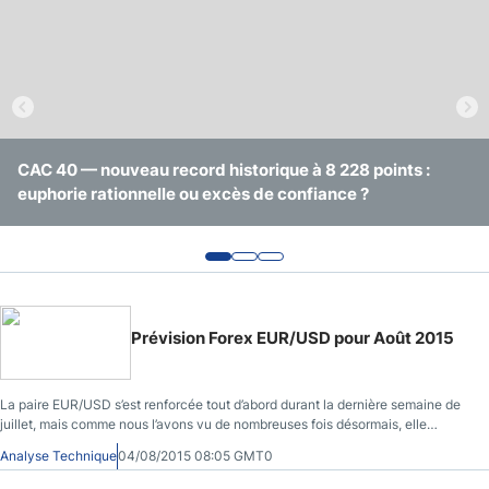
CAC 40 — nouveau record historique à 8 228 points :
5 actions à surveiller cette semaine: Airbus, Sanofi,
Analyse Or & pétrole: revue hebdo, géopolitique & Fed
euphorie rationnelle ou excès de confiance ?
Amazon, Alphabet et Tesla
Prévision Forex EUR/USD pour Août 2015
La paire EUR/USD s’est renforcée tout d’abord durant la dernière semaine de
juillet, mais comme nous l’avons vu de nombreuses fois désormais, elle
semble bloquée entre 1.08 et 1.12.
Analyse Technique
04/08/2015 08:05 GMT0